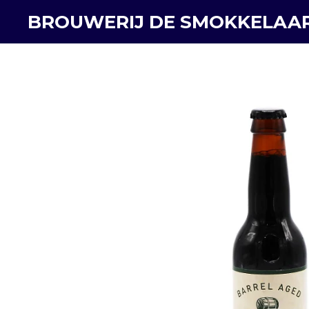
Ga
BROUWERIJ DE SMOKKELAA
direct
naar
de
hoofdinhoud