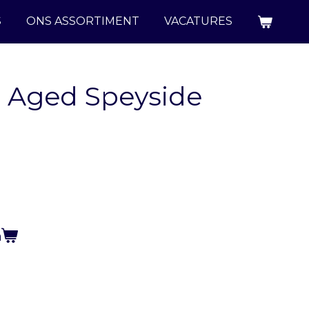
S
ONS ASSORTIMENT
VACATURES
el Aged Speyside
n