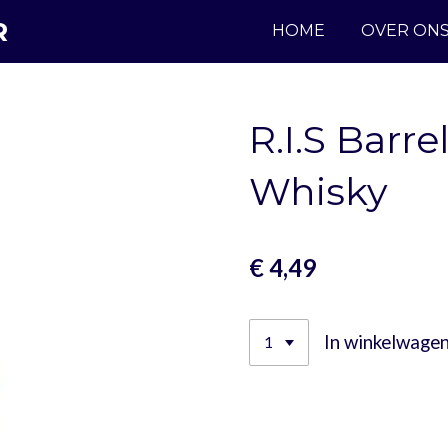
R
HOME
OVER ON
R.I.S Barr
Whisky
€ 4,49
In winkelwage