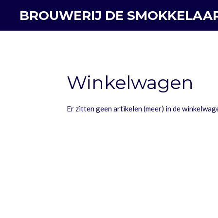
Ga
BROUWERIJ DE SMOKKELAA
direct
naar
de
hoofdinhoud
Winkelwagen
Er zitten geen artikelen (meer) in de winkelwag