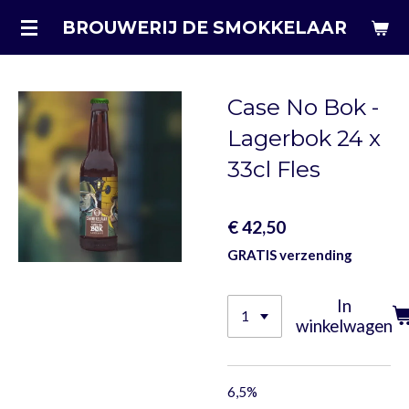
Ga
BROUWERIJ DE SMOKKELAAR
direct
naar
de
Case No Bok -
hoofdinhoud
Lagerbok 24 x
33cl Fles
€ 42,50
GRATIS verzending
In
winkelwagen
6,5%