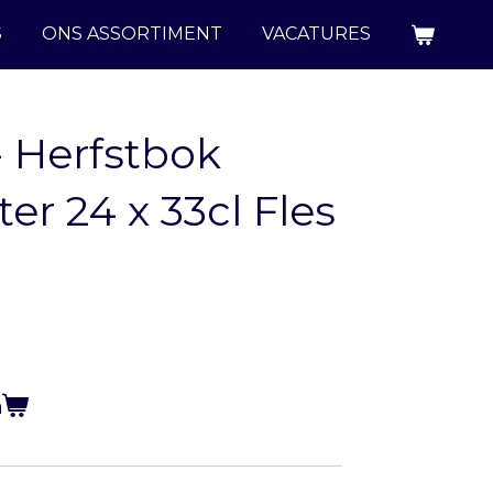
S
ONS ASSORTIMENT
VACATURES
- Herfstbok
er 24 x 33cl Fles
n