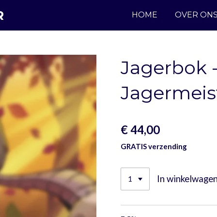
R
HOME
OVER ON
Jagerbok 
Jagermeist
€ 44,00
GRATIS verzending
In winkelwage