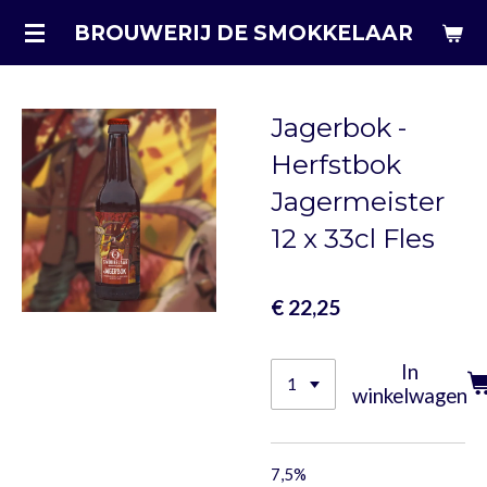
Ga
BROUWERIJ DE SMOKKELAAR
direct
naar
de
Jagerbok -
hoofdinhoud
Herfstbok
Jagermeister
12 x 33cl Fles
€ 22,25
In
winkelwagen
7,5%