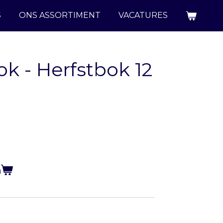
S
ONS ASSORTIMENT
VACATURES
k - Herfstbok 12
n