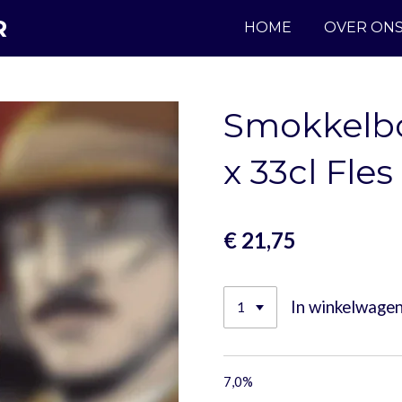
R
HOME
OVER ON
Smokkelbo
x 33cl Fles
€ 21,75
In winkelwage
7,0%