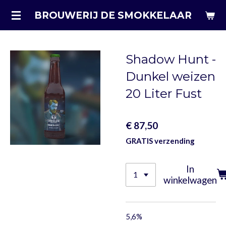
Ga
BROUWERIJ DE SMOKKELAAR
direct
naar
de
Shadow Hunt -
hoofdinhoud
Dunkel weizen
20 Liter Fust
€ 87,50
GRATIS verzending
In
winkelwagen
5,6%