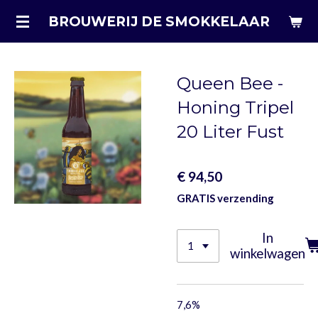
Ga
BROUWERIJ DE SMOKKELAAR
direct
naar
de
Queen Bee -
hoofdinhoud
Honing Tripel
20 Liter Fust
€ 94,50
GRATIS verzending
In
winkelwagen
7,6%