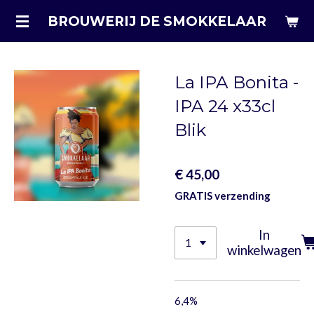
Ga
BROUWERIJ DE SMOKKELAAR
direct
naar
de
La IPA Bonita -
hoofdinhoud
IPA 24 x33cl
Blik
€ 45,00
GRATIS verzending
In
winkelwagen
6,4%