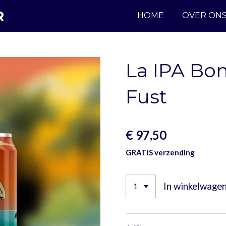
R
HOME
OVER ON
La IPA Boni
Fust
€ 97,50
GRATIS verzending
In winkelwage