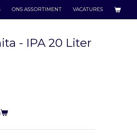
S
ONS ASSORTIMENT
VACATURES
ta - IPA 20 Liter
n