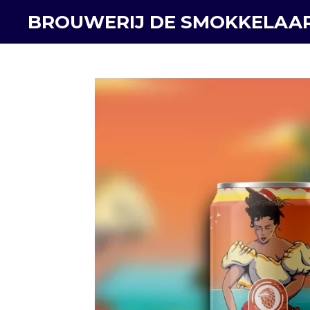
Ga
BROUWERIJ DE SMOKKELAA
direct
naar
de
hoofdinhoud