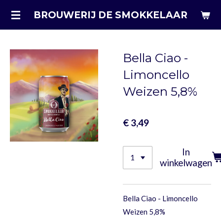
Ga
BROUWERIJ DE SMOKKELAAR
direct
naar
de
Bella Ciao -
hoofdinhoud
Limoncello
Weizen 5,8%
€ 3,49
In
winkelwagen
Bella Ciao - Limoncello
Weizen 5,8%