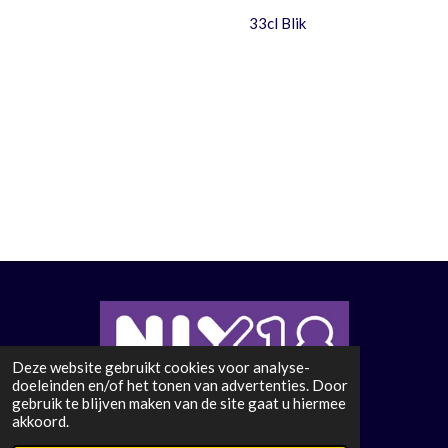
33cl Blik
Deze website gebruikt cookies voor analyse-
doeleinden en/of het tonen van advertenties. Door
gebruik te blijven maken van de site gaat u hiermee
© 2020 - 2026 Brouwerij de Smokkelaar
akkoord.