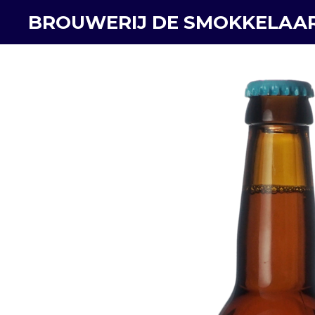
Ga
BROUWERIJ DE SMOKKELAA
direct
naar
de
hoofdinhoud