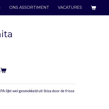
S
ONS ASSORTIMENT
VACATURES
ita
n
PA lijkt wel gesmokkeld uit Ibiza door de frisse
s