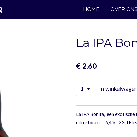
R
HOME
OVER ON
La IPA Bon
€ 2,60
In winkelwage
La IPA Bonita, een exotische I
citrustonen. 6,4% - 33cl Fle