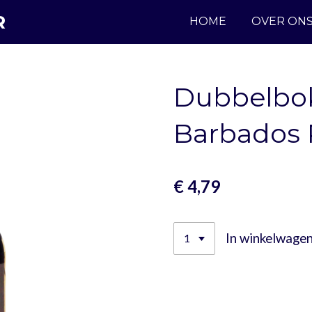
R
HOME
OVER ON
Dubbelbok
Barbados
€ 4,79
In winkelwage