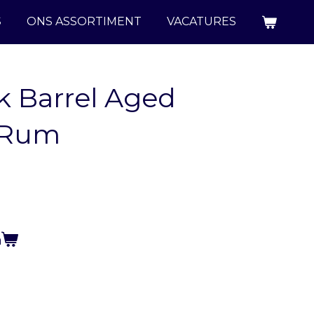
S
ONS ASSORTIMENT
VACATURES
 Barrel Aged
 Rum
n