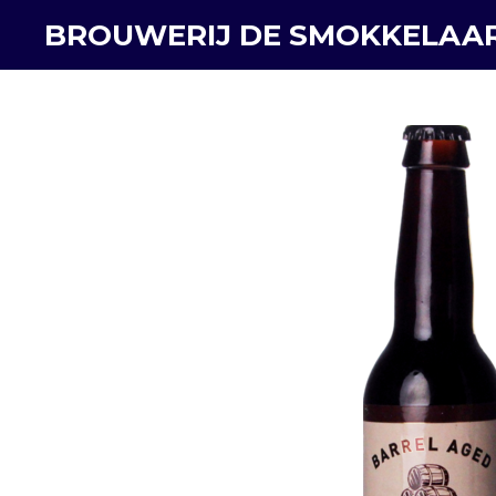
Ga
BROUWERIJ DE SMOKKELAA
direct
naar
de
hoofdinhoud